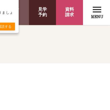
menu
オンライン
見学
資料
取りましょ
相談
予約
請求
MENU
購読する