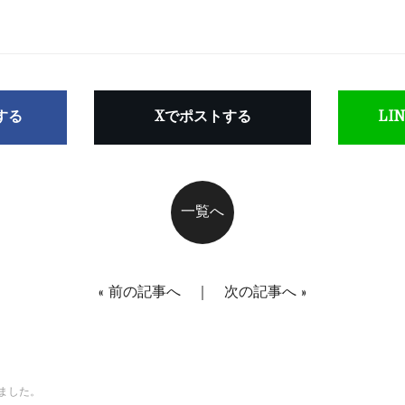
アする
Xでポストする
LI
一覧へ
«
前の記事へ
｜
次の記事へ
»
きました。