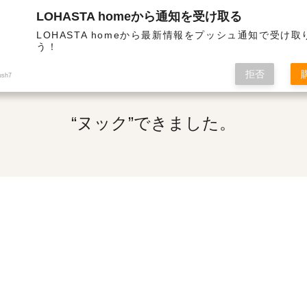
LOHASTA homeから通知を受け取る
・高気密の高性能住宅 | “ヌック”できました。
LOHASTA homeから最新情報をプッシュ通知で受け
う！
拒否
ush7
“ヌック”できました。