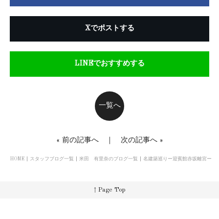
Xでポストする
LINEでおすすめする
一覧へ
«
前の記事へ
｜
次の記事へ
»
HOME
スタッフブログ一覧
米田 有里奈のブログ一覧
名建築巡りー迎賓館赤坂離宮ー
↑ Page Top