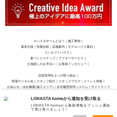
ロハスタホームとは？
｜
施工事例
｜
基本仕様
｜
性能比較
｜
店舗案内
｜
モデルハウス案内
｜
コンセプトハウス
｜
家づくりステップ
｜
アフターサービス
｜
土地探しのお手伝い
｜
お客様インタビュー
｜
品質管理向上への取り組み
｜
現場デジタル化
｜
スタッフ紹介
｜
スタッフブログ
｜
イベント情報
｜
お知らせ
｜
会社概要(施工エリア)
｜
住宅履歴管理システム
｜
サイトマップ
LOHASTA homeから通知を受け取る
Copyright © LOHASTA home presented by LOHAS studio All Rights Reserved.
LOHASTA homeから最新情報をプッシュ通知
で受け取りましょう！
menu
オンラ
見学
資料