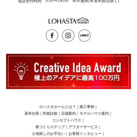
電話受付時間 9:00〜18:00 年中無休(年末年始を除く)
ロハスタホームとは？
｜
施工事例
｜
基本仕様
｜
性能比較
｜
店舗案内
｜
モデルハウス案内
｜
コンセプトハウス
｜
家づくりステップ
｜
アフターサービス
｜
土地探しのお手伝い
｜
お客様インタビュー
｜