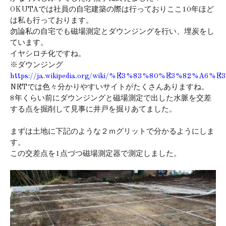
OKUTAでは社員の自宅建築の際は行っておりここ10年ほど
は私も行っております。
勿論私の自宅でも磁場測定とダウンジングを行い、埋炭をし
ています。
イヤシロチ化ですね。
※ダウンジング
https://ja.wikipedia.org/wiki/%E3%83%80%E3%82%
NETでは色々分かりやすいサイトがたくさんありますね。
8年くらい前にダウンジングと磁場測定で出した水脈を交差
する点を掘削して見事に井戸を掘りあてました。
まずは土地に下記のような２ｍグリットで分かるようにしま
す。
この交差点を1点づつ磁場測定器で測定しました。