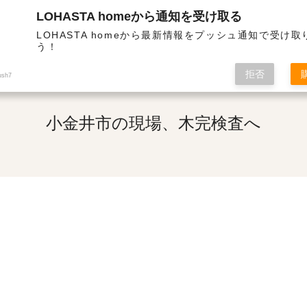
LOHASTA homeから通知を受け取る
熱・高気密の高性能住宅 | 小金井市の現場、木完検査へ
LOHASTA homeから最新情報をプッシュ通知で受け
う！
拒否
ush7
小金井市の現場、木完検査へ