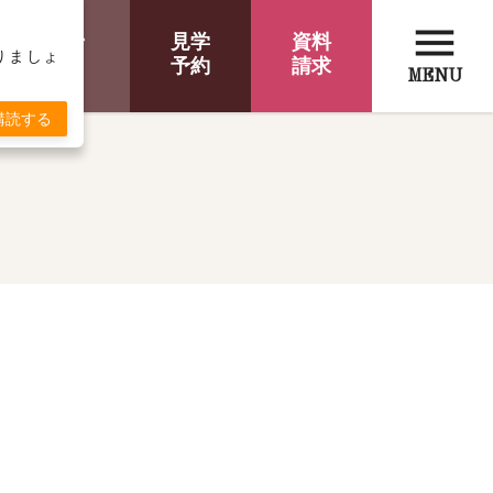
menu
オンライン
見学
資料
取りましょ
相談
予約
請求
MENU
購読する