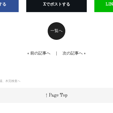
アする
Xでポストする
LI
一覧へ
«
前の記事へ
｜
次の記事へ
»
場、木完検査へ
↑ Page Top