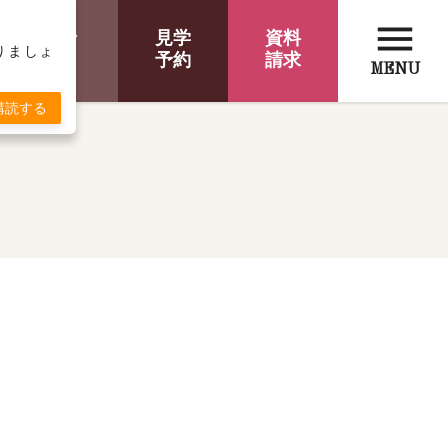
menu
オンライン
見学
資料
取りましょ
相談
予約
請求
MENU
購読する