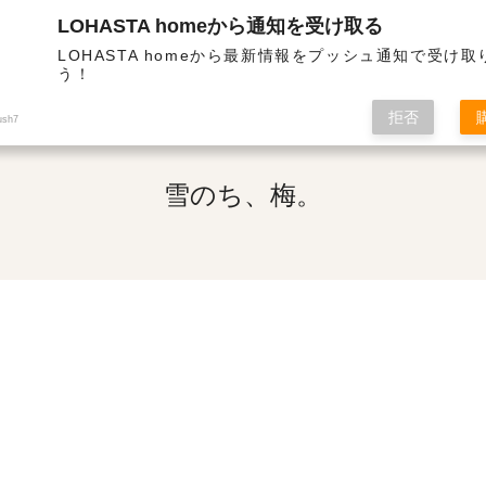
LOHASTA homeから通知を受け取る
熱・高気密の高性能住宅 | 雪のち、梅。
LOHASTA homeから最新情報をプッシュ通知で受け
う！
拒否
ush7
雪のち、梅。