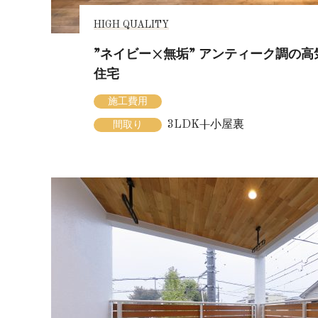
HIGH QUALITY
”ネイビー×無垢” アンティーク調の
住宅
施工費用
3LDK+小屋裏
間取り