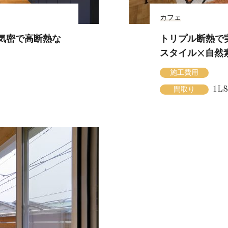
カフェ
高気密で高断熱な
トリプル断熱で
スタイル×自然
施工費用
1L
間取り