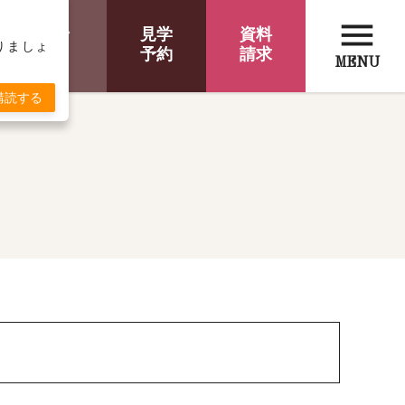
menu
オンライン
見学
資料
取りましょ
相談
予約
請求
MENU
購読する