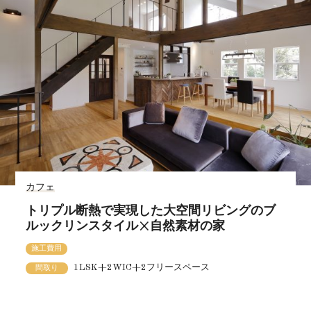
カフェ
トリプル断熱で実現した大空間リビングのブ
ルックリンスタイル×自然素材の家
施工費用
1LSK+2WIC+2フリースペース
間取り