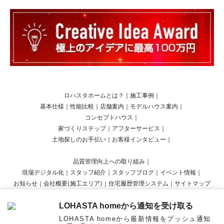
ロハスタホームとは？
｜
施工事例
｜
基本仕様
｜
性能比較
｜
店舗案内
｜
モデルハウス案内
｜
コンセプトハウス
｜
家づくりステップ
｜
アフターサービス
｜
土地探しのお手伝い
｜
お客様インタビュー
｜
品質管理向上への取り組み
｜
現場デジタル化
｜
スタッフ紹介
｜
スタッフブログ
｜
イベント情報
｜
お知らせ
｜
会社概要(施工エリア)
｜
住宅履歴管理システム
｜
サイトマップ
LOHASTA homeから通知を受け取る
Copyright © LOHASTA home presented by LOHAS studio All Rights Reserved.
LOHASTA homeから最新情報をプッシュ通知