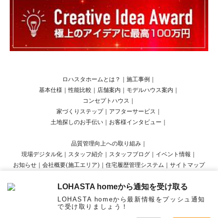
ロハスタホームとは？
｜
施工事例
｜
基本仕様
｜
性能比較
｜
店舗案内
｜
モデルハウス案内
｜
コンセプトハウス
｜
家づくりステップ
｜
アフターサービス
｜
土地探しのお手伝い
｜
お客様インタビュー
｜
品質管理向上への取り組み
｜
現場デジタル化
｜
スタッフ紹介
｜
スタッフブログ
｜
イベント情報
｜
お知らせ
｜
会社概要(施工エリア)
｜
住宅履歴管理システム
｜
サイトマップ
LOHASTA homeから通知を受け取る
Copyright © LOHASTA home presented by LOHAS studio All Rights Reserved.
LOHASTA homeから最新情報をプッシュ通知
で受け取りましょう！