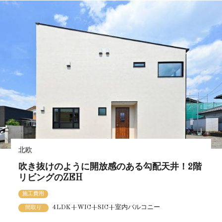
北欧
吹き抜けのように開放感のある勾配天井！2階
リビングのZEH
施工費用
4LDK+WIC+SIC+室内バルコニー
間取り