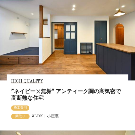
HIGH QUALITY
”ネイビー×無垢” アンティーク調の高気密で
高断熱な住宅
施工費用
3LDK+小屋裏
間取り